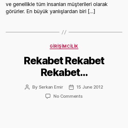
ve genellikle tüm insanları müşterileri olarak
görürler. En büyük yanlışlardan biri […]
Categories
GIRIŞIMCILIK
Rekabet Rekabet
Rekabet…
By
Serkan Emir
15 June 2012
Post
Post
author
date
on
No Comments
Rekabet
Rekabet
Rekabet…