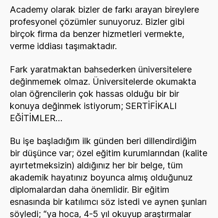
Academy olarak bizler de farkı arayan bireylere
profesyonel çözümler sunuyoruz. Bizler gibi
birçok firma da benzer hizmetleri vermekte,
verme iddiası taşımaktadır.
Fark yaratmaktan bahsederken üniversitelere
değinmemek olmaz. Üniversitelerde okumakta
olan öğrencilerin çok hassas olduğu bir bir
konuya değinmek istiyorum; SERTİFİKALI
EĞİTİMLER…
Bu işe başladığım ilk günden beri dillendirdiğim
bir düşünce var; özel eğitim kurumlarından (kalite
ayırtetmeksizin) aldığınız her bir belge, tüm
akademik hayatınız boyunca almış olduğunuz
diplomalardan daha önemlidir. Bir eğitim
esnasında bir katılımcı söz istedi ve aynen şunları
söyledi; “ya hoca, 4-5 yıl okuyup araştırmalar