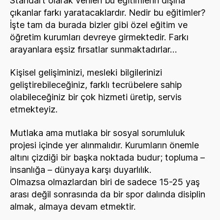
Standart olarak verilen bu eğitimlerin dışına
çıkanlar farkı yaratacaklardır. Nedir bu eğitimler?
İşte tam da burada bizler gibi özel eğitim ve
öğretim kurumları devreye girmektedir. Farkı
arayanlara eşsiz fırsatlar sunmaktadırlar…
Kişisel gelişiminizi, mesleki bilgilerinizi
geliştirebileceğiniz, farklı tecrübelere sahip
olabileceğiniz bir çok hizmeti üretip, servis
etmekteyiz.
Mutlaka ama mutlaka bir sosyal sorumluluk
projesi içinde yer alınmalıdır. Kurumların önemle
altını çizdiği bir başka noktada budur; topluma –
insanlığa – dünyaya karşı duyarlılık.
Olmazsa olmazlardan biri de sadece 15-25 yaş
arası değil sonrasında da bir spor dalında disiplin
almak, almaya devam etmektir.