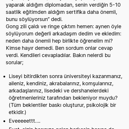
yaparak aldığım diplomadan, senin verdiğin 5-10
saatlik eğitimden aldığım sertifika daha önemli,
bunu söylüyorsun” dedi.
Gong zili çaldı ve ringe çıktım hemen: aynen öyle
söylüyorum değerli arkadaşım dedim ve ekledim:
neden daha önemli hep birlikte öğrenelim mi?
Kimse hayır demedi. Ben sordum onlar cevap
verdi. Kendileri cevapladılar. Bakın nelerdi bu
sorular;
Liseyi bitirdikten sonra üniversiteyi kazanmanız,
aileniz, kendiniz, akrabalarınız, komşularınız,
arkadaşlarınız, lisedeki ve dershanelerdeki
öğretmenleriniz tarafından bekleniyor muydu?
(Tüm beklentiler baskı oluşturur, psikolojik bir
etkidir.)
Eveeeeettt….