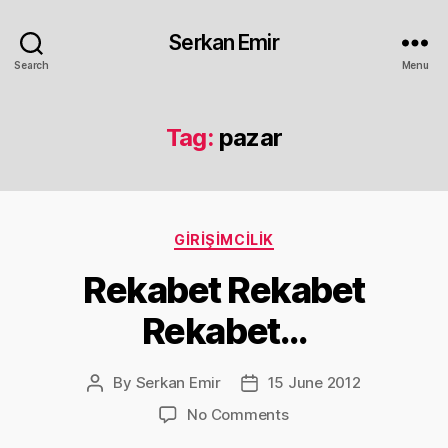
Serkan Emir
Search
Menu
Tag:
pazar
Categories
GIRIŞIMCILIK
Rekabet Rekabet
Rekabet…
By
Serkan Emir
15 June 2012
Post
Post
author
date
on
No Comments
Rekabet