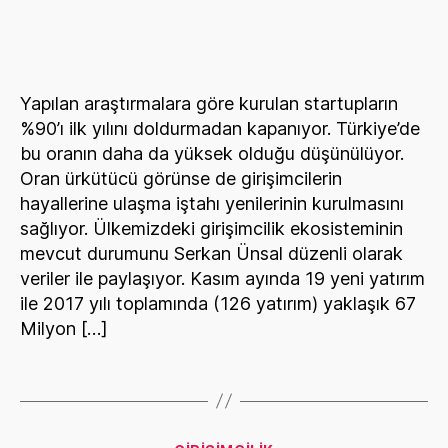
Girişimlerin
başarısız
olma
nedenleri
Yapılan araştırmalara göre kurulan startupların
%90’ı ilk yılını doldurmadan kapanıyor. Türkiye’de
bu oranın daha da yüksek olduğu düşünülüyor.
Oran ürkütücü görünse de girişimcilerin
hayallerine ulaşma iştahı yenilerinin kurulmasını
sağlıyor. Ülkemizdeki girişimcilik ekosisteminin
mevcut durumunu Serkan Ünsal düzenli olarak
veriler ile paylaşıyor. Kasım ayında 19 yeni yatırım
ile 2017 yılı toplamında (126 yatırım) yaklaşık 67
Milyon […]
Categories