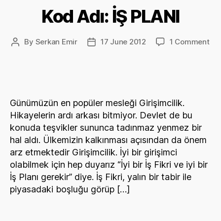
Kod Adı: İŞ PLANI
on
By
Serkan Emir
17 June 2012
1 Comment
Post
Post
Ko
author
date
Adı
İŞ
PL
Günümüzün en popüler mesleği Girişimcilik.
Hikayelerin ardı arkası bitmiyor. Devlet de bu
konuda teşvikler sununca tadınmaz yenmez bir
hal aldı. Ülkemizin kalkınması açısından da önem
arz etmektedir Girişimcilik. İyi bir girişimci
olabilmek için hep duyarız “İyi bir İş Fikri ve iyi bir
İş Planı gerekir” diye. İş Fikri, yalın bir tabir ile
piyasadaki boşluğu görüp […]