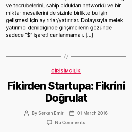
ve tecrübelerini, sahip oldukları networkü ve bir
miktar mesailerini de sizinle birlikte bu işin
gelişmesi için ayırırlar/yatırırlar. Dolayısıyla melek
yatırımcı denildiğinde girişimcilerin gözünde
sadece “$” işareti canlanmamalı. […]
Categories
GIRIŞIMCILIK
Fikirden Startupa: Fikrini
Doğrulat
By
Serkan Emir
01 March 2016
Post
Post
author
date
on
No Comments
Fikirden