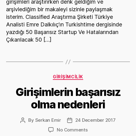
girişimleri araştırırken denk geldiğim ve
arşivlediğim bir makaleyi sizinle paylaşmak
isterim. Classified Araştırma Şirketi Türkiye
Analisti Emre Dalkılıç’ın Turkishtime dergisinde
yazdığı 50 Başarısız Startup Ve Hatalarından
Çıkarılacak 50 […]
Categories
GIRIŞIMCILIK
Girişimlerin başarısız
olma nedenleri
By
Serkan Emir
24 December 2017
Post
Post
author
date
on
No Comments