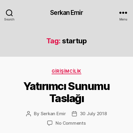
Serkan Emir
Search
Menu
Tag:
startup
Categories
GIRIŞIMCILIK
Yatırımcı Sunumu
Taslağı
By
Serkan Emir
30 July 2018
Post
Post
author
date
on
No Comments
Yatırımcı