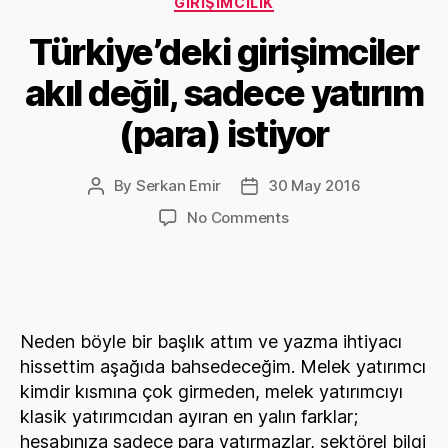
GIRIŞIMCILIK
Türkiye’deki girişimciler
akıl değil, sadece yatırım
(para) istiyor
By
Serkan Emir
30 May 2016
Post
Post
author
date
on
No Comments
Türkiye’deki
girişimciler
akıl
değil,
sadece
Neden böyle bir başlık attım ve yazma ihtiyacı
yatırım
hissettim aşağıda bahsedeceğim. Melek yatırımcı
(para)
kimdir kısmına çok girmeden, melek yatırımcıyı
istiyor
klasik yatırımcıdan ayıran en yalın farklar;
hesabınıza sadece para yatırmazlar, sektörel bilgi