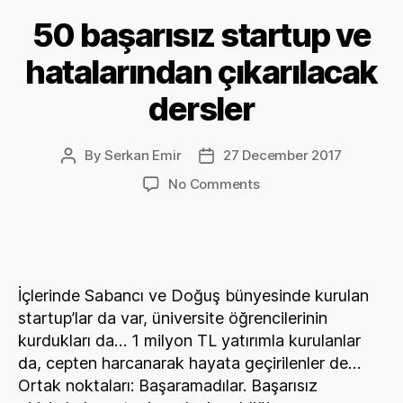
50 başarısız startup ve
hatalarından çıkarılacak
dersler
By
Serkan Emir
27 December 2017
Post
Post
author
date
on
No Comments
50
başarısız
startup
ve
hatalarından
İçlerinde Sabancı ve Doğuş bünyesinde kurulan
çıkarılacak
startup’lar da var, üniversite öğrencilerinin
dersler
kurdukları da… 1 milyon TL yatırımla kurulanlar
da, cepten harcanarak hayata geçirilenler de…
Ortak noktaları: Başaramadılar. Başarısız