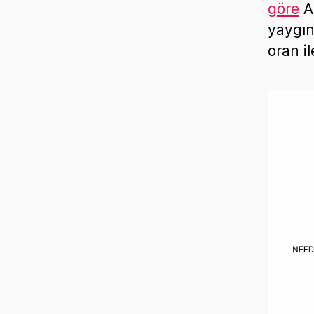
göre
AB
yaygın
oran i