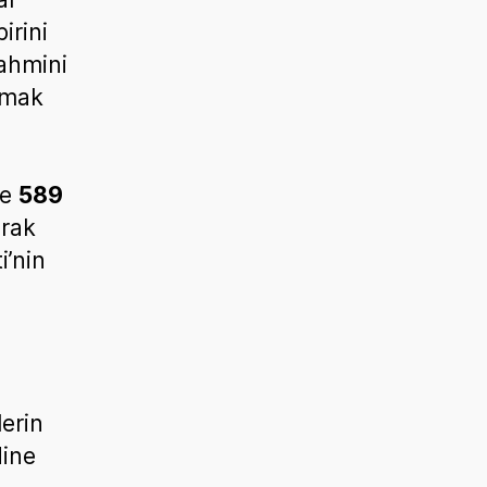
irini
tahmini
lmak
e
te
589
arak
i’nin
lerin
dine