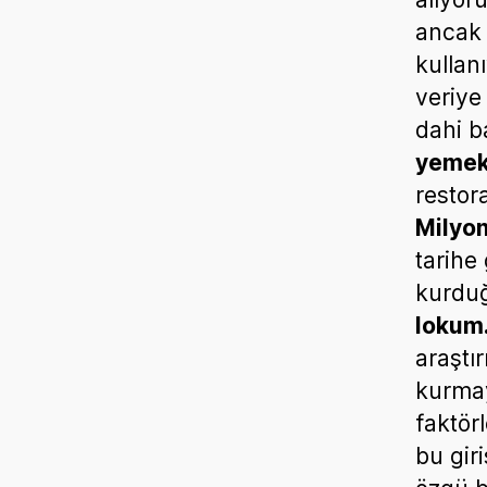
ancak
kullan
veriye
dahi ba
yemek
restor
Milyon
tarihe 
kurdu
lokum
araştı
kurmay
faktörl
bu gir