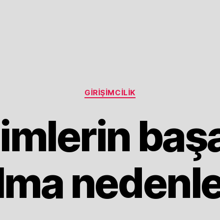
Categories
GIRIŞIMCILIK
şimlerin başa
lma nedenle