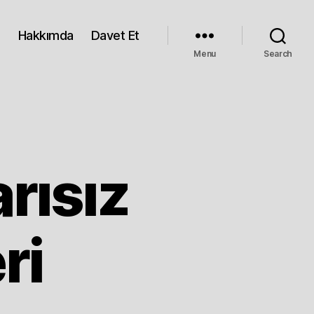
Hakkımda
Davet Et
Menu
Search
rısız
ri