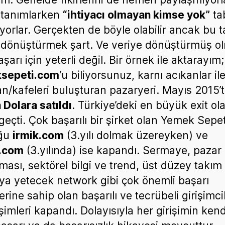
 tanımlarken
“ihtiyacı olmayan kimse yok”
tab
ıyorlar. Gerçekten de böyle olabilir ancak bu 
 dönüştürmek şart. Ve veriye dönüştürmüş o
şarı için yeterli değil. Bir örnek ile aktarayım;
sepeti.com
‘u biliyorsunuz, karnı acıkanlar il
an/kafeleri buluşturan pazaryeri. Mayıs 2015’
 Dolara satıldı
. Türkiye’deki en büyük exit ol
geçti. Çok başarılı bir şirket olan Yemek Sepet
ğu
irmik.com
(3.yılı dolmak üzereyken) ve
.com
(3.yılında) ise kapandı. Sermaye, pazar
rması, sektörel bilgi ve trend, üst düzey takım
a yetecek network gibi çok önemli başarı
erine sahip olan başarılı ve tecrübeli girişimci
işimleri kapandı. Dolayısıyla her girişimin ken