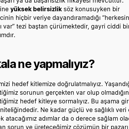
aşarı ya da başarısızlık hikayesi mevcuttur.
sine
yüksek belirsizlik
söz konusuyken bir
mcinin hiçbir veriye dayandıramadığı “herkesi
ı var” tezi baştan çürümektedir, gayri ciddi bi
ımdır.
ala ne yapmalıyız?
rimizi hedef kitlemize doğrulatmalıyız. Yaşandı
ttiğimiz sorunun gerçekten var olup olmadığını
ttiğimiz hedef kitleye sormalıyız. Bu aşama gir
niteliğindedir. Ne kadar güçlü ve sağlıklı veri
k atacağımız adımlar da o derece sağlam olac
n sorun ve üreteceğimiz çözümün bir pazarı