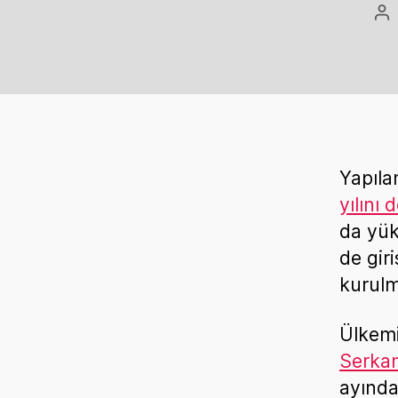
Po
au
Yapıla
yılını
da yük
de giri
kurulm
Ülkemi
Serka
ayında