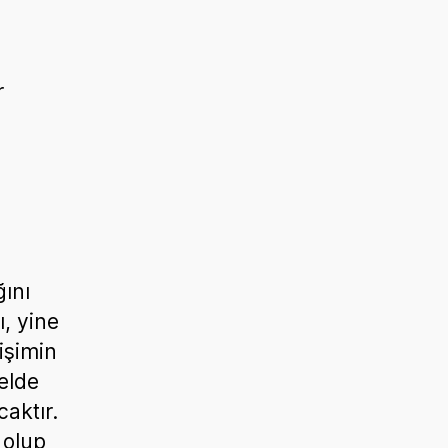
n
r
ğını
, yine
işimin
 elde
aktır.
 olup