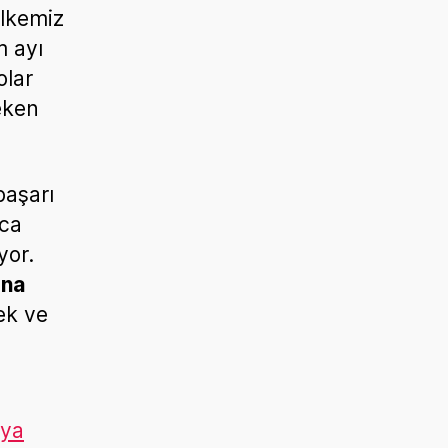
Ülkemiz
m ayı
olar
eken
başarı
ıca
yor.
una
ek ve
aya