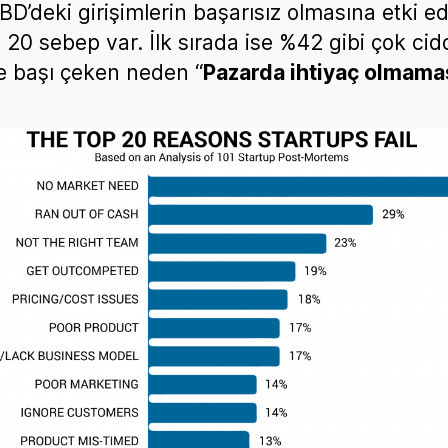
D’deki girişimlerin başarısız olmasına etki e
 20 sebep var. İlk sırada ise %42 gibi çok cidd
le başı çeken neden “
Pazarda ihtiyaç olmama