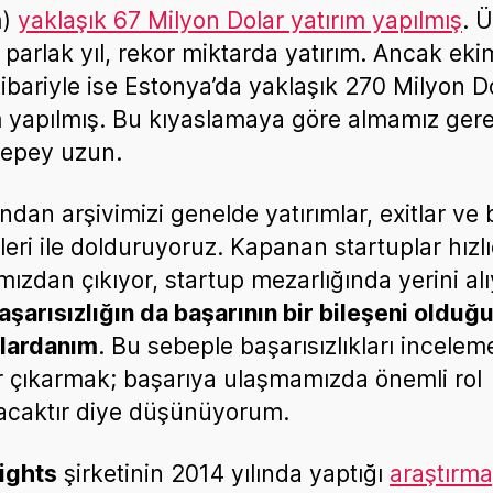
m)
yaklaşık 67 Milyon Dolar yatırım yapılmış
. 
n parlak yıl, rekor miktarda yatırım. Ancak eki
tibariyle ise Estonya’da yaklaşık 270 Milyon D
m yapılmış. Bu kıyaslamaya göre almamız ger
 epey uzun.
ndan arşivimizi genelde yatırımlar, exitlar ve 
leri ile dolduruyoruz. Kapanan startuplar hızl
mızdan çıkıyor, startup mezarlığında yerini alı
aşarısızlığın da başarının bir bileşeni olduğ
nlardanım
. Bu sebeple başarısızlıkları incelem
r çıkarmak; başarıya ulaşmamızda önemli rol
caktır diye düşünüyorum.
ights
şirketinin 2014 yılında yaptığı
araştırm