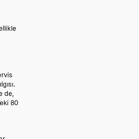
llikle
ervis
gısı.
e de,
deki 80
ar