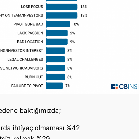
nedene baktığımızda;
rda ihtiyaç olmaması %42
tsiz kalmak %29