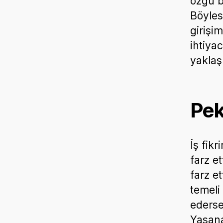
özgü b
Böyle
girişi
ihtiyac
yaklaş
Pek
İş fik
farz e
farz e
temeli 
ederse
Yaşana