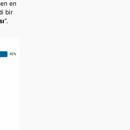
den en
i bir
sı
“.