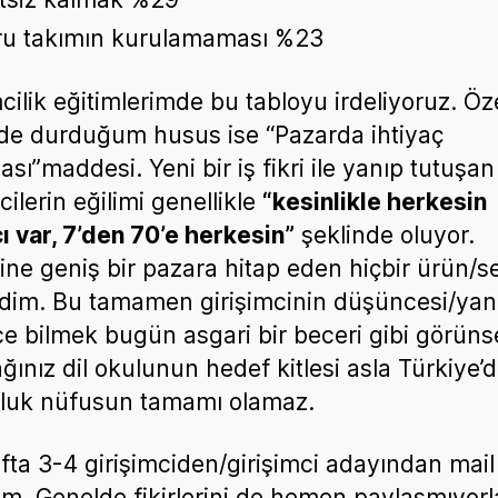
u takımın kurulamaması %23
mcilik eğitimlerimde bu tabloyu irdeliyoruz. Öze
de durduğum husus ise “Pazarda ihtiyaç
sı”maddesi. Yeni bir iş fikri ile yanıp tutuşan
cilerin eğilimi genellikle
“kesinlikle herkesin
cı var, 7’den 70’e herkesin”
şeklinde oluyor.
ine geniş bir pazara hitap eden hiçbir ürün/s
im. Bu tamamen girişimcinin düşüncesi/yanıl
zce bilmek bugün asgari bir beceri gibi görüns
ğınız dil okulunun hedef kitlesi asla Türkiye’
luk nüfusun tamamı olamaz.
fta 3-4 girişimciden/girişimci adayından mail
um. Genelde fikirlerini de hemen paylaşmıyorl