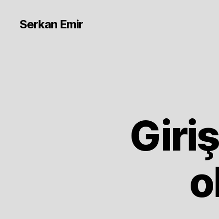
Serkan Emir
Giri
o