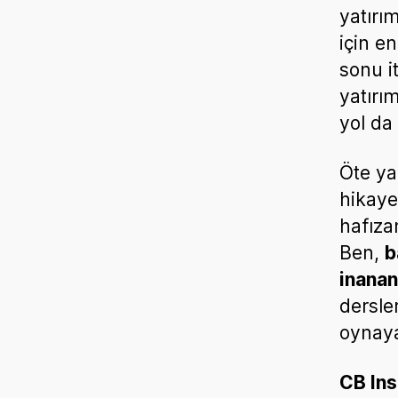
yatırı
için e
sonu i
yatırı
yol da
Öte ya
hikaye
hafıza
Ben,
b
inana
dersle
oynaya
CB Ins