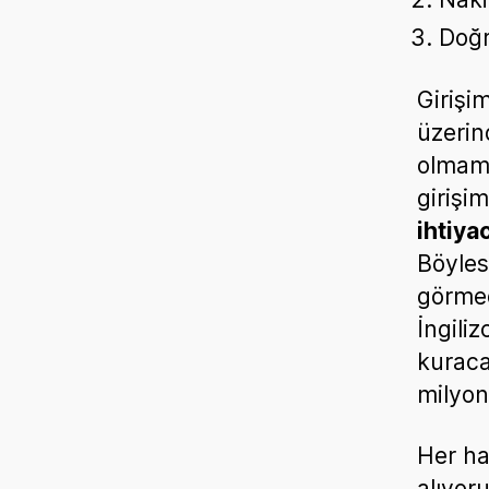
Doğr
Girişi
üzerin
olmama
girişim
ihtiya
Böyles
görmed
İngili
kuraca
milyon
Her ha
alıyor