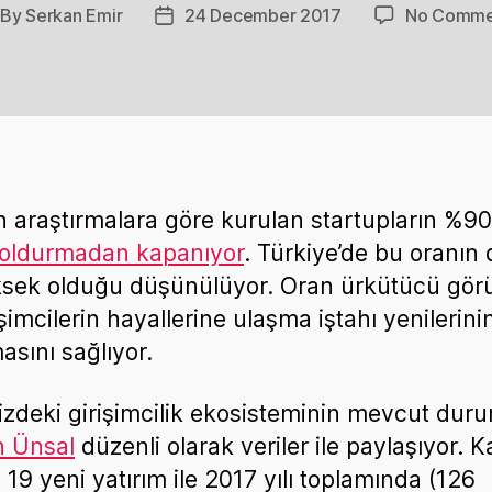
By
Serkan Emir
24 December 2017
No Comme
st
Post
thor
date
n araştırmalara göre kurulan startupların %90
 doldurmadan kapanıyor
. Türkiye’de bu oranın
sek olduğu düşünülüyor. Oran ürkütücü gör
şimcilerin hayallerine ulaşma iştahı yenilerini
asını sağlıyor.
zdeki girişimcilik ekosisteminin mevcut du
n Ünsal
düzenli olarak veriler ile paylaşıyor. 
 19 yeni yatırım ile 2017 yılı toplamında (126