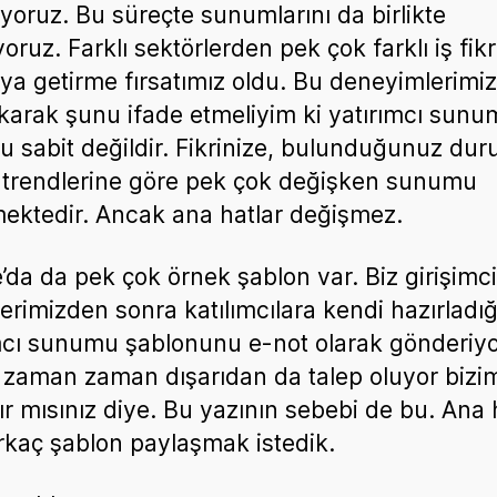
yoruz. Bu süreçte sunumlarını da birlikte
yoruz. Farklı sektörlerden pek çok farklı iş fikr
a getirme fırsatımız oldu. Bu deneyimlerimi
ıkarak şunu ifade etmeliyim ki yatırımcı sun
u sabit değildir. Fikrinize, bulunduğunuz du
 trendlerine göre pek çok değişken sunumu
mektedir. Ancak ana hatlar değişmez.
’da da pek çok örnek şablon var. Biz girişimci
lerimizden sonra katılımcılara kendi hazırladı
mcı sunumu şablonunu e-not olarak gönderiyo
zaman zaman dışarıdan da talep oluyor bizi
ır mısınız diye. Bu yazının sebebi de bu. Ana h
irkaç şablon paylaşmak istedik.