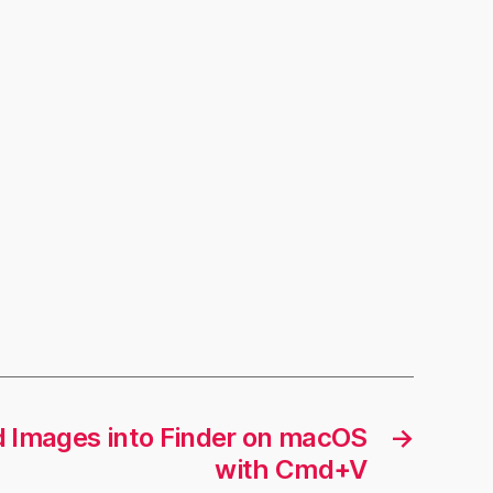
d Images into Finder on macOS
→
with Cmd+V