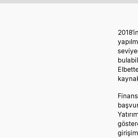
2018’i
yapılm
seviye
bulabil
Elbette
kaynak
Finans
başvur
Yatırı
göster
girişim