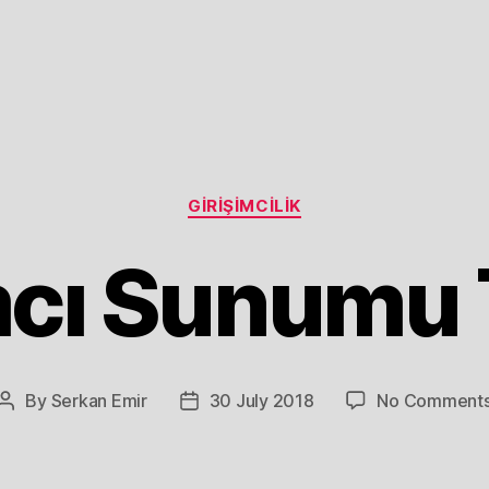
Categories
GIRIŞIMCILIK
mcı Sunumu 
By
Serkan Emir
30 July 2018
No Comment
Post
Post
author
date