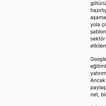
götürü
hazırlı
aşamay
yola ç
şablon
sektör
etkile
Google
eğitim
yatırı
Ancak 
paylaş
net, b