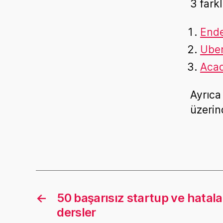
3 fark
Ende
Uber
Aca
Ayrıca
üzerin
←
50 başarısız startup ve hatala
dersler