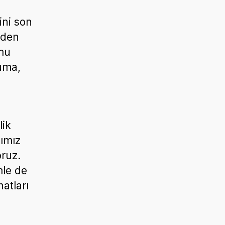
ini son
zden
umu
ruma,
lik
ğımız
ruz.
mle de
atları