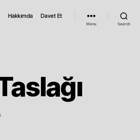
Hakkımda
Davet Et
Menu
Search
Taslağı
on
s
Yatırımcı
Sunumu
Taslağı