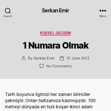
Serkan Emir
Search
Menu
Categories
KIŞISEL GELIŞIM
1 Numara Olmak
By
Serkan Emir
15 June 2012
Post
Post
author
date
on
No Comments
1
Numara
Olmak
Tarih boyunca ilgimizi her zaman birinciler
çekmiştir. Onları hafızamıza kazımışızdır. 100
metreyi dünyada en hızlı koşan ikinci adam