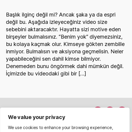
Başlık ilginç değil mi? Ancak şaka ya da espri
değil bu. Aşağıda izleyeceğiniz video size
sebebini aktaracaktır. Hayatta sizi motive eden
birşeyler bulmalısınız. “Benim yok” diyemezsiniz,
bu kolaya kaçmak olur. Kimseye gökten zembille
inmiyor. Bulmalısın ve aksiyona geçmelisin. Neler
yapabileceğini sen dahil kimse bilmiyor.
Denemeden bunu öngörmek dahi mümkün değil.
İçimizde bu videodaki gibi bir […]
Hakkımda
Menü
Menü
Men
We value your privacy
Davet Et
nesnesi
nesnesi
nesn
We use cookies to enhance your browsing experience,