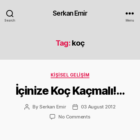
Serkan Emir
Search
Menu
Tag:
koç
Categories
KIŞISEL GELIŞIM
İçinize Koç Kaçmalı!…
By
Serkan Emir
03 August 2012
Post
Post
author
date
on
No Comments
İçinize
Koç
Kaçmalı!…