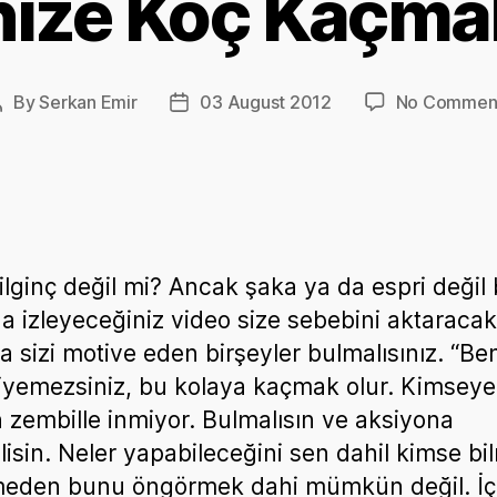
nize Koç Kaçma
By
Serkan Emir
03 August 2012
No Commen
Post
Post
author
date
 ilginç değil mi? Ancak şaka ya da espri değil 
a izleyeceğiniz video size sebebini aktaracakt
a sizi motive eden birşeyler bulmalısınız. “Be
iyemezsiniz, bu kolaya kaçmak olur. Kimseye
 zembille inmiyor. Bulmalısın ve aksiyona
isin. Neler yapabileceğini sen dahil kimse bil
eden bunu öngörmek dahi mümkün değil. İç