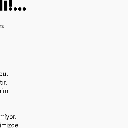
lı!…
on
ts
İçinize
Koç
Kaçmalı!…
bu.
ır.
nim
miyor.
imizde