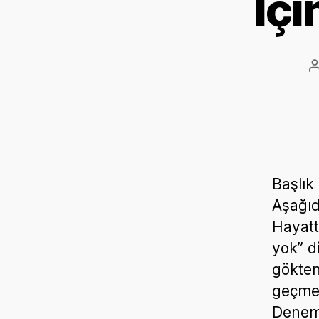
İçi
Başlık
Aşağıd
Hayatt
yok” d
gökten
geçmel
Denem