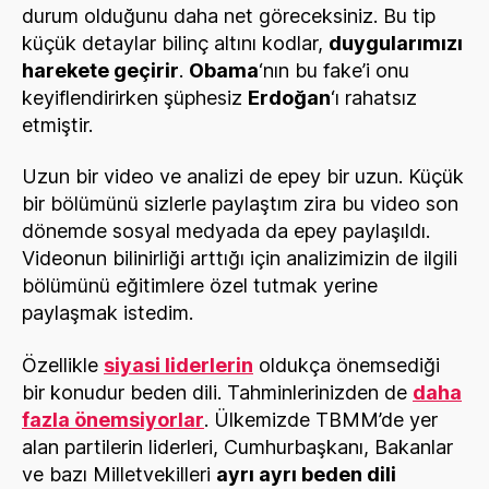
durum olduğunu daha net göreceksiniz. Bu tip
küçük detaylar bilinç altını kodlar,
duygularımızı
harekete geçirir
.
Obama
‘nın bu fake’i onu
keyiflendirirken şüphesiz
Erdoğan
‘ı rahatsız
etmiştir.
Uzun bir video ve analizi de epey bir uzun. Küçük
bir bölümünü sizlerle paylaştım zira bu video son
dönemde sosyal medyada da epey paylaşıldı.
Videonun bilinirliği arttığı için analizimizin de ilgili
bölümünü eğitimlere özel tutmak yerine
paylaşmak istedim.
Özellikle
siyasi liderlerin
oldukça önemsediği
bir konudur beden dili. Tahminlerinizden de
daha
fazla önemsiyorlar
. Ülkemizde TBMM’de yer
alan partilerin liderleri, Cumhurbaşkanı, Bakanlar
ve bazı Milletvekilleri
ayrı ayrı beden dili