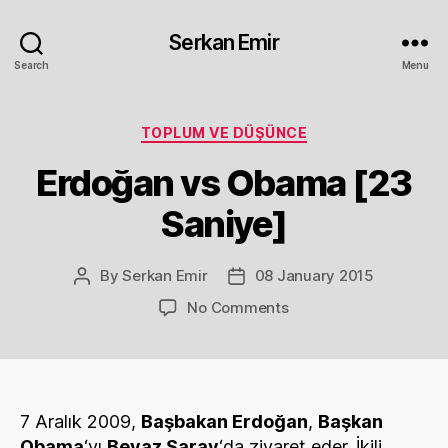
Serkan Emir
Search
Menu
Categories
TOPLUM VE DÜŞÜNCE
Erdoğan vs Obama [23
Saniye]
By
Serkan Emir
08 January 2015
Post
Post
author
date
on
No Comments
Erdoğan
vs
Obama
[23
Saniye]
7 Aralık 2009,
Başbakan Erdoğan
,
Başkan
Obama
‘yı
Beyaz Saray
‘da ziyaret eder. İkili