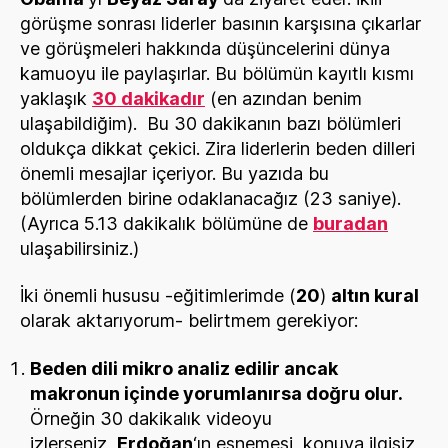
görüşme sonrası liderler basının karşısına çıkarlar
ve görüşmeleri hakkında düşüncelerini dünya
kamuoyu ile paylaşırlar. Bu bölümün kayıtlı kısmı
yaklaşık
30 dakikadır
(en azından benim
ulaşabildiğim). Bu 30 dakikanın bazı bölümleri
oldukça dikkat çekici. Zira liderlerin beden dilleri
önemli mesajlar içeriyor. Bu yazıda bu
bölümlerden birine odaklanacağız (23 saniye).
(Ayrıca 5.13 dakikalık bölümüne de
buradan
ulaşabilirsiniz.)
İki önemli hususu -eğitimlerimde (
20
)
altın kural
olarak aktarıyorum- belirtmem gerekiyor:
Beden dili mikro analiz edilir ancak
makronun içinde yorumlanırsa doğru olur.
Örneğin 30 dakikalık videoyu
izlerseniz,
Erdoğan
‘ın esnemesi, konuya ilgisiz