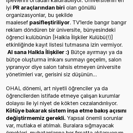
işlevlerini ortadan kaldırabiliyor. Üniversitenin en
iyi
PR araçlarından biri
olan gönüllü
organizasyonlar, bu şekilde
maalesef
pasifleştiriliyor
. TV’lerde bangır bangır
reklam döndüren bir üniversite, bünyesindeki
öğrenci kulübünün [Halkla İlişkiler Kulübü(!)]
etkinliğinde kayıt listesi tutmasına izin vermiyor.
Al sana Halkla İlişkiler :)
Bütçe ayırmayı ya da
bütçe oluşturma imkanı sunmayı geçelim, salon
yıpranıyor diye salon tahsis etmeyen üniversite
yönetimleri var, gerisini siz düşünün…
OHAL dönemi, art niyetli öğrenciler ya da
öğrencilerden istifade etmeye çalışan kurumlar
dolayısı ile iyi niyet de kökten cezalandırılıyor.
Kötüye bakarak sistem inşa etme bakış açısını
değiştirmemiz gerekli.
Yapısal önemli sorunlar
var, mutlaka el atılmalı. Buralara sığmayacak
örnekleri, muhataplarına her fırsatta aktarıyorum,