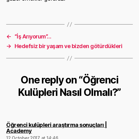
←
“İş Arıyorum”…
→
Hedefsiz bir yaşam ve bizden götürdükleri
One reply on “Öğrenci
Kulüpleri Nasıl Olmalı?”
Öğrenci kulüpleri araştırma sonuçları |
says:
Academy
12 October 2017 at 14:46