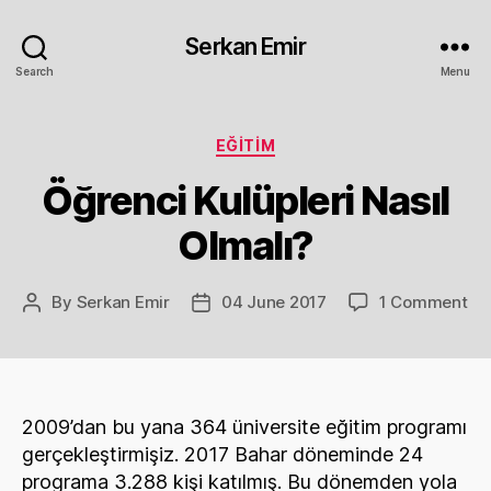
Serkan Emir
Search
Menu
Categories
EĞITIM
Öğrenci Kulüpleri Nasıl
Olmalı?
on
By
Serkan Emir
04 June 2017
1 Comment
Post
Post
Öğ
author
date
Kul
Nas
Ol
2009’dan bu yana 364 üniversite eğitim programı
gerçekleştirmişiz. 2017 Bahar döneminde 24
programa 3.288 kişi katılmış. Bu dönemden yola