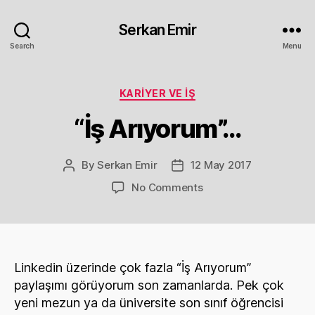
Serkan Emir
Search
Menu
Categories
KARIYER VE İŞ
“İş Arıyorum”…
By
Serkan Emir
12 May 2017
Post
Post
author
date
on
No Comments
“İş
Arıyorum”…
Linkedin üzerinde çok fazla “İş Arıyorum”
paylaşımı görüyorum son zamanlarda. Pek çok
yeni mezun ya da üniversite son sınıf öğrencisi