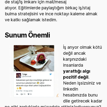
de staj/iş imkanı için mail/mesaj
atıyor. Eğitimlerde paylaştığım birkaç iş/staj
bulma stratejisini ve ince noktayı kaleme almak
ve katkı sağlamak istedim.
Sunum Önemli
İş arıyor olmak kötü
değil ancak
karşınızdaki
insanlarda
yarattığı algı
pozitif değil
.
Neden işsizsiniz ve
linkedin
hesabınızda bunu
dile getirecek kadar
ne gibi zorluklarla mücadele ettiniz/ediyorsunuz?