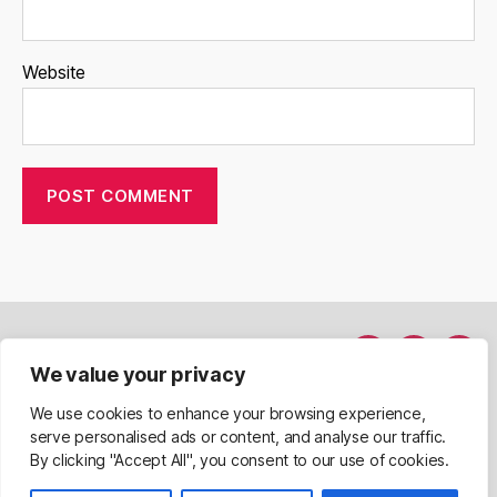
Website
Hakkımda
Menü
Menü
Men
We value your privacy
Davet Et
nesnesi
nesnesi
nesn
We use cookies to enhance your browsing experience,
serve personalised ads or content, and analyse our traffic.
By clicking "Accept All", you consent to our use of cookies.
© 2026
Serkan Emir
Up
↑