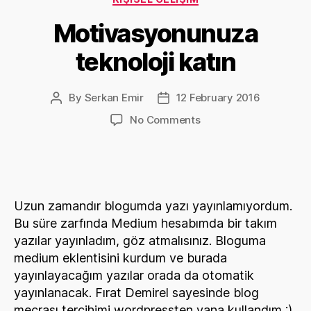
Motivasyonunuza
teknoloji katın
By
Serkan Emir
12 February 2016
Post
Post
author
date
on
No Comments
Motivasyonunuza
teknoloji
katın
Uzun zamandır blogumda yazı yayınlamıyordum.
Bu süre zarfında Medium hesabımda bir takım
yazılar yayınladım, göz atmalısınız. Bloguma
medium eklentisini kurdum ve burada
yayınlayacağım yazılar orada da otomatik
yayınlanacak. Fırat Demirel sayesinde blog
mecrası tercihimi wordpressten yana kullandım :)