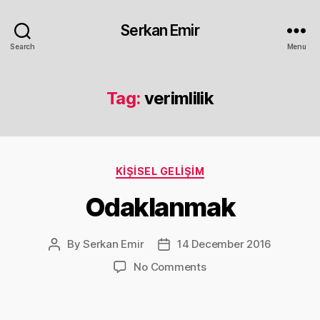
Serkan Emir
Search
Menu
Tag:
verimlilik
Categories
KIŞISEL GELIŞIM
Odaklanmak
By
Serkan Emir
14 December 2016
Post
Post
author
date
on
No Comments
Odaklanmak