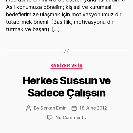
Asıl konumuza dönelim; kişisel ve kurumsal
hedeflerimize ulaşmak için motivasyonumuz diri
tutabilmek önemli (Basitlik, motivasyonu diri
tutmak ve başarı). […]
Categories
KARIYER VE İŞ
Herkes Sussun ve
Sadece Çalışsın
By
Serkan Emir
18 June 2012
Post
Post
author
date
on
No Comments
Herkes
Sussun