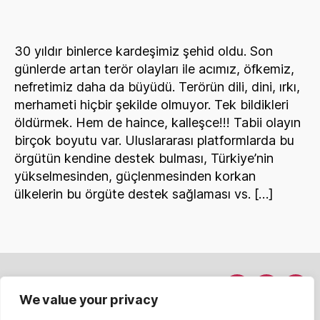
ve
Sadece
Çalışsın
30 yıldır binlerce kardeşimiz şehid oldu. Son
günlerde artan terör olayları ile acımız, öfkemiz,
nefretimiz daha da büyüdü. Terörün dili, dini, ırkı,
merhameti hiçbir şekilde olmuyor. Tek bildikleri
öldürmek. Hem de haince, kalleşce!!! Tabii olayın
birçok boyutu var. Uluslararası platformlarda bu
örgütün kendine destek bulması, Türkiye’nin
yükselmesinden, güçlenmesinden korkan
ülkelerin bu örgüte destek sağlaması vs. […]
Hakkımda
Menü
Menü
Men
We value your privacy
Davet Et
nesnesi
nesnesi
nesn