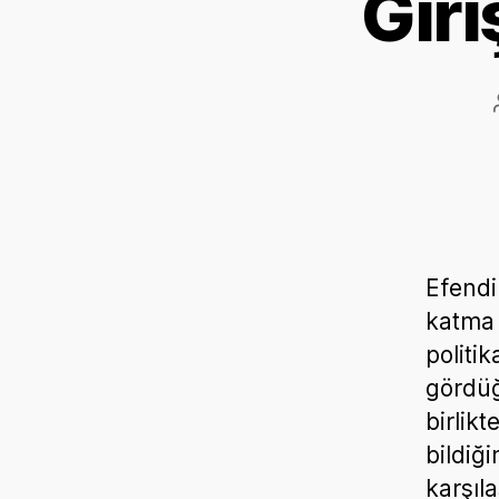
Giri
Efendi
katma 
politi
gördüğ
birlik
bildiğ
karşıl