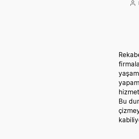
Po
au
Rekabe
firmala
yaşam 
yapama
hizmet
Bu dur
çizmey
kabili