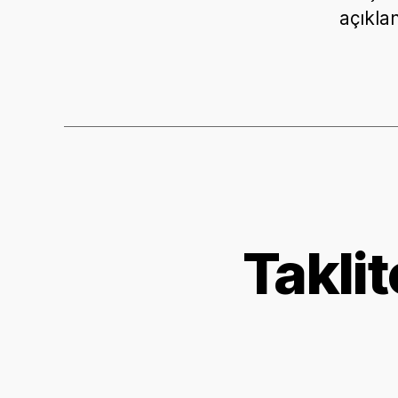
açıkla
Taklit