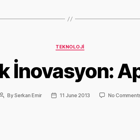
Categories
TEKNOLOJI
k İnovasyon: A
By
Serkan Emir
11 June 2013
No Comment
Post
Post
author
date