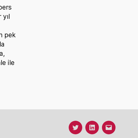
pers
 yıl
m pek
la
a,
e ile
Menü
Menü
Menü