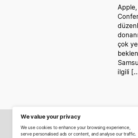
Apple
Confer
düzenl
donanı
çok yen
beklen
Samsun
ilgili [
We value your privacy
Hakkımda
Davet Et
We use cookies to enhance your browsing experience,
serve personalised ads or content, and analyse our traffic.