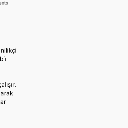
on
nts
Taklitçilik
İle
Başarılı
Olmak
Mümkün
Mü?
ilikçi
bir
lışır.
yarak
ar