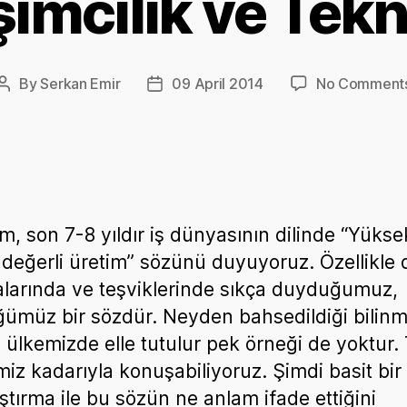
şimcilik ve Tekn
By
Serkan Emir
09 April 2014
No Comment
Post
Post
author
date
m, son 7-8 yıldır iş dünyasının dilinde “Yükse
değerli üretim” sözünü duyuyoruz. Özellikle 
kalarında ve teşviklerinde sıkça duyduğumuz,
ümüz bir sözdür. Neyden bahsedildiği bilin
te ülkemizde elle tutulur pek örneği de yoktur. 
imiz kadarıyla konuşabiliyoruz. Şimdi basit bir
aştırma ile bu sözün ne anlam ifade ettiğini