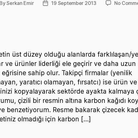
By
Serkan Emir
19 September 2013
No Comme
st
Post
thor
date
tin üst düzey olduğu alanlarda farklılaşan/yen
r ve ürünler liderliği ele geçirir ve daha uzun 
eğrisine sahip olur. Takipçi firmalar (yenilik
yan, yaratıcı olamayan, fırsatcı) ise ürün ve
inizi kopyalayarak sektörde ayakta kalmaya ça
umu, çizili bir resmin altına karbon kağıdı ko
e benzetiyorum. Resme bakarak çizecek kad
yetiniz olmadığı için karbon […]