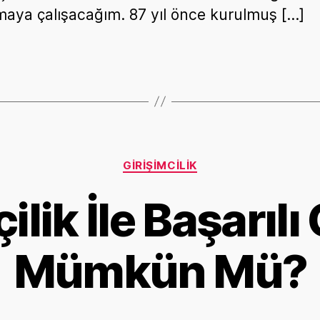
maya çalışacağım. 87 yıl önce kurulmuş […]
Categories
GIRIŞIMCILIK
çilik İle Başarıl
Mümkün Mü?