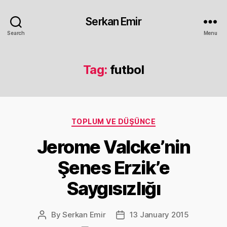
Serkan Emir
Search
Menu
Tag:
futbol
Categories
TOPLUM VE DÜŞÜNCE
Jerome Valcke’nin
Şenes Erzik’e
Saygısızlığı
By
Serkan Emir
13 January 2015
Post
Post
author
date