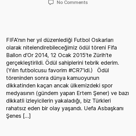
on
No Comments
Jerome
Valcke’nin
Şenes
Erzik’e
Saygısızlığı
FIFA‘nın her yıl düzenlediği Futbol Oskarları
olarak nitelendirebileceğimiz ödül töreni Fifa
Ballon d’Or 2014, 12 Ocak 2015’te Zürih’te
gerçekleştirildi. Ödül sahiplerini tebrik ederim.
(Yılın futbolcusu favorim #CR7‘idi.) Ödül
töreninden sonra dünya kamuoyunun
dikkatinden kaçan ancak ülkemizdeki spor
medyasının (gündem yapan Ertem Şener) ve bazı
dikkatli izleyicilerin yakaladığı, biz Türkleri
rahatsız eden bir olay yaşandı. Uefa Asbaşkanı
Şenes […]