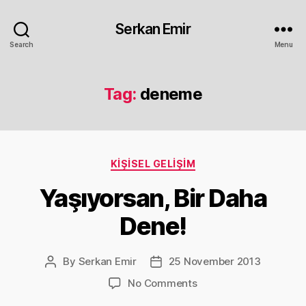
Serkan Emir
Search
Menu
Tag:
deneme
Categories
KIŞISEL GELIŞIM
Yaşıyorsan, Bir Daha
Dene!
By
Serkan Emir
25 November 2013
Post
Post
author
date
on
No Comments
Yaşıyorsan,