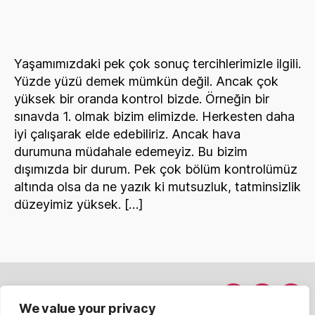
Bir
Daha
Dene!
Yaşamımızdaki pek çok sonuç tercihlerimizle ilgili.
Yüzde yüzü demek mümkün değil. Ancak çok
yüksek bir oranda kontrol bizde. Örneğin bir
sınavda 1. olmak bizim elimizde. Herkesten daha
iyi çalışarak elde edebiliriz. Ancak hava
durumuna müdahale edemeyiz. Bu bizim
dışımızda bir durum. Pek çok bölüm kontrolümüz
altında olsa da ne yazık ki mutsuzluk, tatminsizlik
düzeyimiz yüksek. […]
Hakkımda
Menü
Menü
Men
We value your privacy
Davet Et