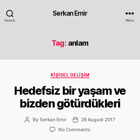
Serkan Emir
Search
Menu
Tag:
anlam
Categories
KIŞISEL GELIŞIM
Hedefsiz bir yaşam ve
bizden götürdükleri
By
Serkan Emir
29 August 2017
Post
Post
author
date
on
No Comments
Hedefsiz