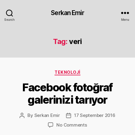
Serkan Emir
Search
Menu
Tag:
veri
Categories
TEKNOLOJI
Facebook fotoğraf
galerinizi tarıyor
By
Serkan Emir
17 September 2016
Post
Post
author
date
on
No Comments
Facebook