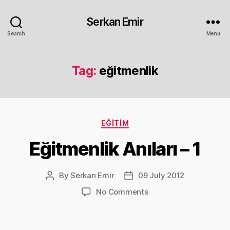
Serkan Emir
Search
Menu
Tag:
eğitmenlik
Categories
EĞITIM
Eğitmenlik Anıları – 1
By
Serkan Emir
09 July 2012
Post
Post
author
date
on
No Comments
Eğitmenlik
Anıları
–