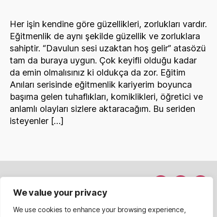
1
Her işin kendine göre güzellikleri, zorlukları vardır.
Eğitmenlik de aynı şekilde güzellik ve zorluklara
sahiptir. “Davulun sesi uzaktan hoş gelir” atasözü
tam da buraya uygun. Çok keyifli olduğu kadar
da emin olmalısınız ki oldukça da zor. Eğitim
Anıları serisinde eğitmenlik kariyerim boyunca
başıma gelen tuhaflıkları, komiklikleri, öğretici ve
anlamlı olayları sizlere aktaracağım. Bu seriden
isteyenler […]
Hakkımda
Menü
Menü
Men
We value your privacy
Davet Et
nesnesi
nesnesi
nesn
We use cookies to enhance your browsing experience,