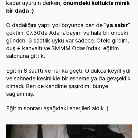
kadar uyurum derken,
önümdeki koltukta minik
bir dada :)
O dadalığını yaptı yol boyunca ben de “
ya sabır
”
çektim. 07.30’da Adana’dayım ve hala bir önceki
günden 3 saatlik uyku var sadece. Otele girdim,
duş + kahvaltı ve SMMM Odası’ndaki eğitim
salonuna gittik.
Eğitim 8 saatti ve harika geçti. Oldukça keyifliydi
ve sahnede kesinlikle bir esneme ya da gevşeklik
olmadı. Ben de kendime şaşırdım, bünye
sağlammış.
Eğitim sonrası aşağıdaki enerjileri aldık :)