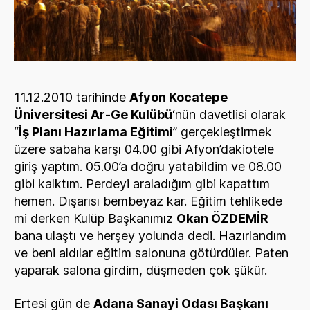
11.12.2010 tarihinde
Afyon Kocatepe
Üniversitesi Ar-Ge Kulübü
‘nün davetlisi olarak
“
İş Planı Hazırlama Eğitimi
” gerçekleştirmek
üzere sabaha karşı 04.00 gibi Afyon’dakiotele
giriş yaptım. 05.00’a doğru yatabildim ve 08.00
gibi kalktım. Perdeyi araladığım gibi kapattım
hemen. Dışarısı bembeyaz kar. Eğitim tehlikede
mi derken Kulüp Başkanımız
Okan ÖZDEMİR
bana ulaştı ve herşey yolunda dedi. Hazırlandım
ve beni aldılar eğitim salonuna götürdüler. Paten
yaparak salona girdim, düşmeden çok şükür.
Ertesi gün de
Adana Sanayi Odası Başkanı