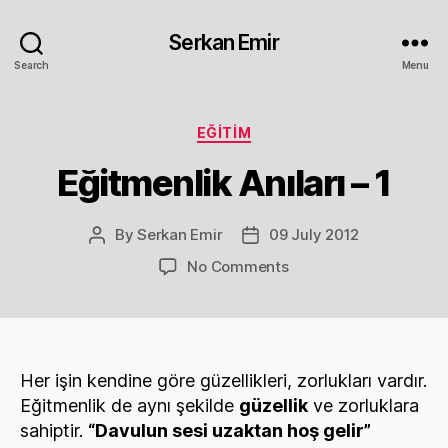
Serkan Emir
Search
Menu
Categories
EĞITIM
Eğitmenlik Anıları – 1
By
Serkan Emir
09 July 2012
Post
Post
author
date
on
No Comments
Eğitmenlik
Anıları
–
1
Her işin kendine göre güzellikleri, zorlukları vardır.
Eğitmenlik de aynı şekilde
güzellik
ve zorluklara
sahiptir.
“Davulun sesi uzaktan hoş gelir”