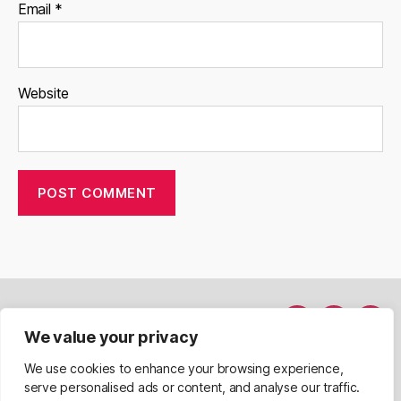
Email
*
Website
Hakkımda
Menü
Menü
Men
We value your privacy
Davet Et
nesnesi
nesnesi
nesn
We use cookies to enhance your browsing experience,
serve personalised ads or content, and analyse our traffic.